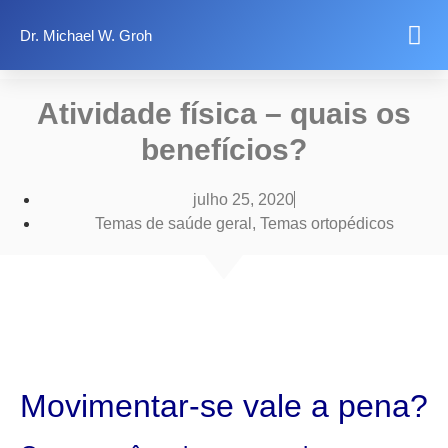
Dr. Michael W. Groh
Quer saber mais?
Temas de saúde
Informações legais
Atividade física – quais os
benefícios?
julho 25, 2020
Temas de saúde geral​
,
Temas ortopédicos​
Movimentar-se vale a pena?