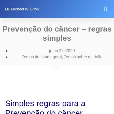
Dr. Michael W. Groh
Quer saber mais?
Temas de saúde
Informações legais
Prevenção do câncer – regras
simples
julho 25, 2020
Temas de saúde geral​
,
Temas sobre nutrição​
Simples regras para a
Prevenção do câncer