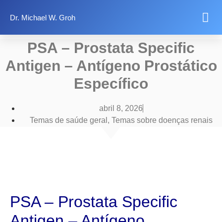
Dr. Michael W. Groh
Quer saber mais?
Temas de saúde
Informações legais
PSA – Prostata Specific
Antigen – Antígeno Prostático
Específico
abril 8, 2026
Temas de saúde geral​
,
Temas sobre doenças renais
PSA – Prostata Specific
Antigen – Antígeno