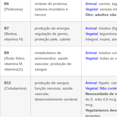
B6
síntese de proteína,
Animal:
carnes, lag
(Piridoxina)
sistema imunitário e
Vegetal:
cereais in
nervos
Obs: adultos não
B7
produção de energia,
Animal:
miúdos (fíg
(Biotina,
regulação de genes,
Vegetal:
leguminosas
vitamina H)
proteção pele, cabelo
integral, nozes, a
B9
metabolismo de
Animal:
miúdos com
(Ácido fólico,
aminoácidos, saúde
Vegetal:
todas as v
vitamina M,
vascular, produção de
vitamina11)
sangue
B12
produção de sangue,
Animal:
fígado, carn
(Cobalamina)
função nervosa, saúde
Vegetal: Não cont
vascular,
Necessidade de v
desenvolvimento cerebral
do 5. mês 4,0 mcg 
mcg.
Vegetarianos dev
lactantes.