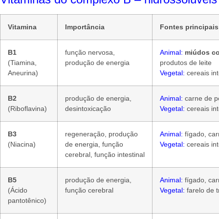
Vitamina
Importância
Fontes principais
B1
função nervosa,
Animal:
miúdos c
(Tiamina,
produção de energia
produtos de leite
Aneurina)
Vegetal:
cereais int
B2
produção de energia,
Animal:
carne de po
(Riboflavina)
desintoxicação
Vegetal:
cereais int
B3
regeneração, produção
Animal:
fígado, car
(Niacina)
de energia, função
Vegetal:
cereais in
cerebral, função intestinal
B5
produção de energia,
Animal:
fígado, carn
(Ácido
função cerebral
Vegetal:
farelo de 
pantotênico)