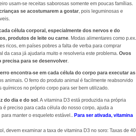
leiro usam-se receitas saborosas somente em poucas famílias.
crianças se acostumarem a gostar
, pois leguminosas e
veis.
cada célula corporal, especialmente dos nervos e do
s, produtos de leite ou carne
. Modas alimentares como p.ex
es ricos, em países pobres a falta de verba para comprar
l da casa já ajudaria muito e resolveria este problema.
Ovos
 precisa para se desenvolver
.
erro encontra-se em cada célula do corpo para executar as
s animais. O ferro do produto animal é facilmente reabsorvido
s químicos no próprio corpo para ser bem utilizado.
z do dia e do sol
. A vitamina D3 está produzida na própria
 é preciso para cada célula do nosso corpo, ajuda a
o para manter o esqueleto estável..
Para ser ativada, vitamina
l, devem examinar a taxa de vitamina D3 no soro: Taxas de 40