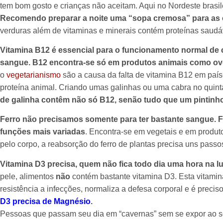
tem bom gosto e crianças não aceitam. Aqui no Nordeste brasi
Recomendo preparar a noite uma “sopa cremosa” para as 
verduras além de vitaminas e minerais contém proteínas saudá
Vitamina B12 é essencial para o funcionamento normal de 
sangue. B12 encontra-se só em produtos animais como ovo
o
vegetarianismo
são a causa da falta de vitamina B12 em país
proteína animal. Criando umas galinhas ou uma cabra no quinta
de galinha contêm não só B12, senão tudo que um pintinho
Ferro não precisamos somente para ter bastante sangue. F
funções mais variadas
. Encontra-se em vegetais e em produto
pelo corpo, a reabsorção do ferro de plantas precisa uns passo
Vitamina D3 precisa, quem não fica todo dia uma hora na lu
pele, alimentos
não
contém bastante vitamina D3. Esta vitamina
resistência a infecções, normaliza a defesa corporal e é precis
D3 precisa de Magnésio
.
Pessoas que passam seu dia em “cavernas” sem se expor ao so