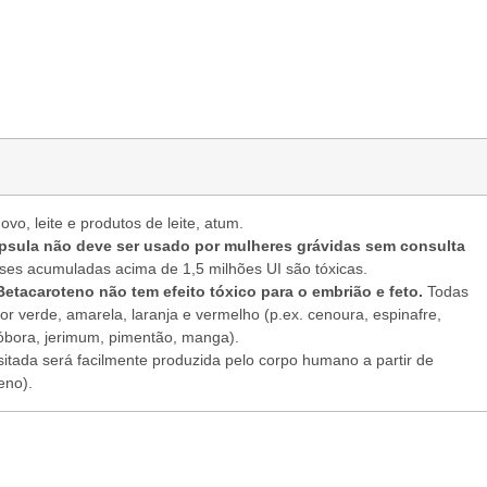
vo, leite e produtos de leite, atum.
ápsula não deve ser usado por mulheres grávidas sem consulta
ses acumuladas acima de 1,5 milhões UI são tóxicas.
Betacaroteno não tem efeito tóxico para o embrião e feto.
Todas
cor verde, amarela, laranja e vermelho (p.ex. cenoura, espinafre,
bóbora, jerimum, pimentão, manga).
sitada será facilmente produzida pelo corpo humano a partir de
eno).