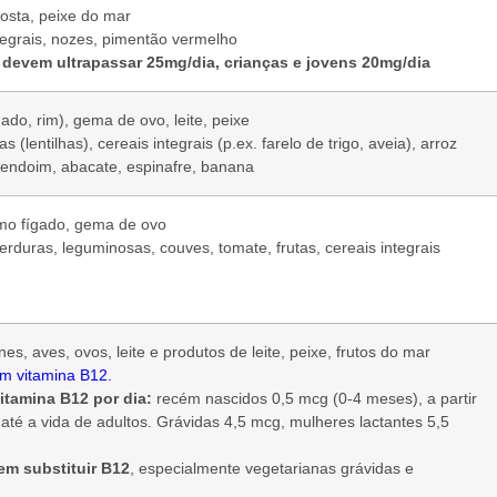
osta, peixe do mar
tegrais, nozes, pimentão vermelho
 devem ultrapassar 25mg/dia, crianças e jovens 20mg/dia
ado, rim), gema de ovo, leite, peixe
 (lentilhas), cereais integrais (p.ex. farelo de trigo, aveia), arroz
mendoim, abacate, espinafre, banana
o fígado, gema de ovo
erduras, leguminosas, couves, tomate, frutas, cereais integrais
es, aves, ovos, leite e produtos de leite, peixe, frutos do mar
ém vitamina B12.
itamina B12 por dia:
recém nascidos 0,5 mcg (0-4 meses), a partir
até a vida de adultos. Grávidas 4,5 mcg, mulheres lactantes 5,5
em substituir B12
, especialmente vegetarianas grávidas e