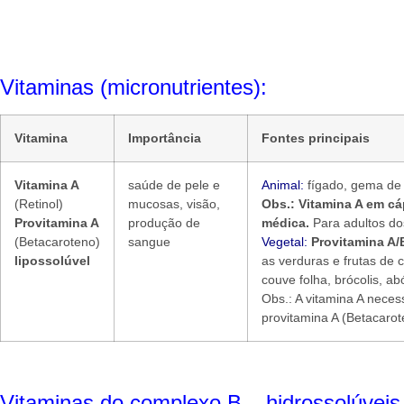
Vitaminas (micronutrientes):
Vitamina
Importância
Fontes principais
Vitamina A
saúde de pele e
Animal:
fígado, gema de o
(Retinol)
mucosas, visão,
Obs.: Vitamina A em c
Provitamina A
produção de
médica.
Para adultos do
(Betacaroteno)
sangue
Vegetal:
Provitamina A/
lipossolúvel
as verduras e frutas de 
couve folha, brócolis, a
Obs.: A vitamina A neces
provitamina A (Betacarot
Vitaminas do complexo B – hidrossolúveis