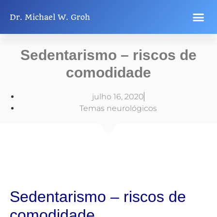
Dr. Michael W. Groh
Quer saber mais?
Temas de saúde
Informações legais
Sedentarismo – riscos de
comodidade
julho 16, 2020
Temas neurológicos​
Sedentarismo – riscos de
comodidade