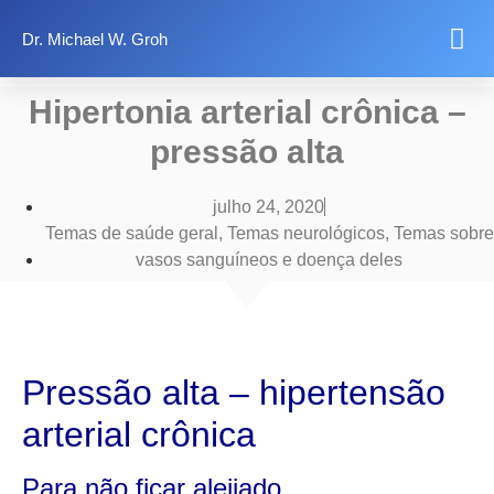
Dr. Michael W. Groh
Quer saber mais?
Temas de saúde
Informações legais
Hipertonia arterial crônica –
pressão alta
julho 24, 2020
Temas de saúde geral​
,
Temas neurológicos​
,
Temas sobre
vasos sanguíneos e doença deles​
Pressão alta – hipertensão
arterial crônica
Para não ficar aleijado…